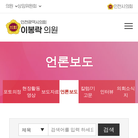
의원
상임위원회
인천시의회
인천광역시의회
이봉락
의원
언론보도
현장활동
칼럼/기
의회소식
포토의정
보도자료
언론보도
인터뷰
영상
고문
지