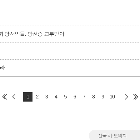
회 당선인들, 당선증 교부받아
을라
1
2
3
4
5
6
7
8
9
10
전국 시·도의회