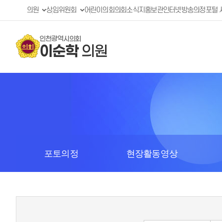
의원
상임위원회
어린이의회
의회소식지
홍보관
인터넷방송
의정포털 
인천광역시의회
이순학
의원
포토의정
현장활동영상