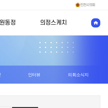
인천시의회
원동정
의정스케치
문
인터뷰
의회소식지