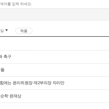
화 촉구
충돌
.국힘에는 윤리위원장·제2부의장 자리만
 이순학·윤재상