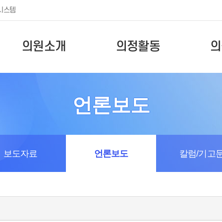
시스템
의원소개
의정활동
의
언론보도
보도자료
언론보도
칼럼/기고