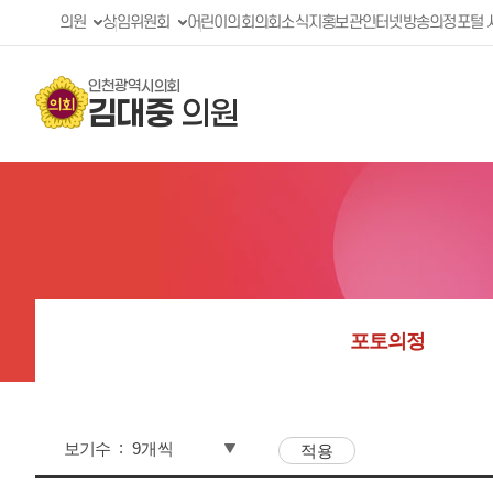
의원
상임위원회
어린이의회
의회소식지
홍보관
인터넷방송
의정포털 
인천광역시의회
김대중
의원
포토의정
보기수