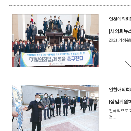
인천애의회1
[시의회뉴스
2021 의정
...
인천애의회1
[상임위원회
전국적으로 
점...