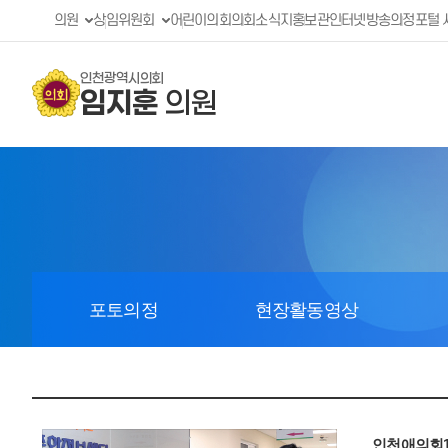
의원
상임위원회
어린이의회
의회소식지
홍보관
인터넷방송
의정포털 
인천광역시의회
임지훈
의원
포토의정
현장활동영상
인천애의회1