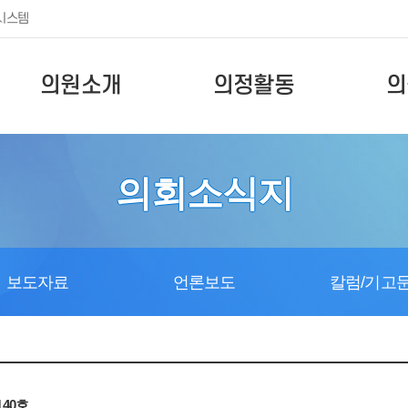
시스템
의원소개
의정활동
의
의회소식지
보도자료
언론보도
칼럼/기고
40호