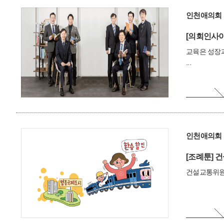
인천애의회 
[의회인사이
교육은 성장
...
인천애의회 
[조례툰]
건
건설교통위원