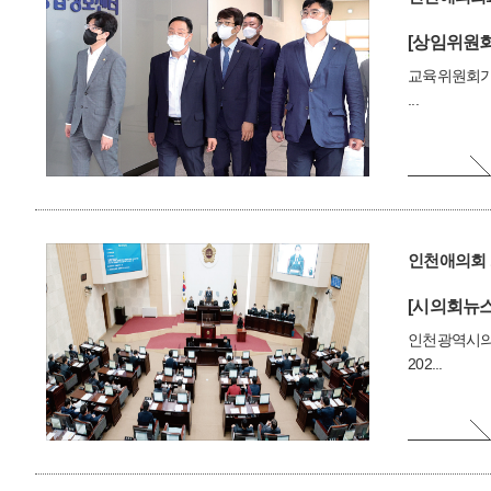
[상임위원회
교육위원회가 
...
인천애의회 
[시의회뉴스
인천광역시의회
202...