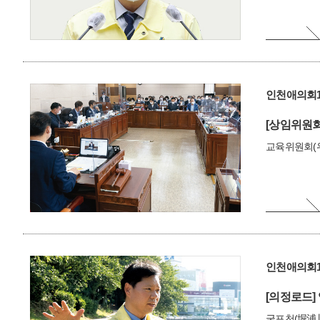
인천애의회1
[상임위원회
교육위원회(위
인천애의회1
[의정로드]
굴포천(堀浦川