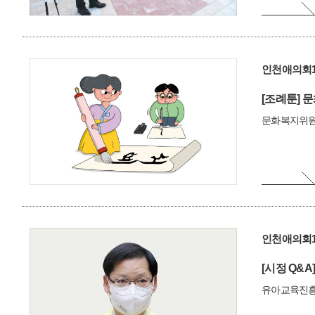
인천애의회1
[조례툰]
문
문화복지위원
인천애의회1
[시정 Q&A]
유아교육진흥원