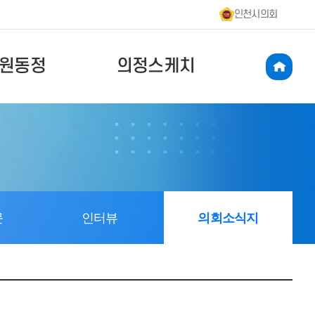
인천시의회
원동정
의정스케치
문
인터뷰
의회소식지