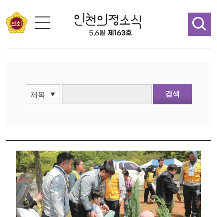
콘텐츠 바로가기
5,6월
제163호