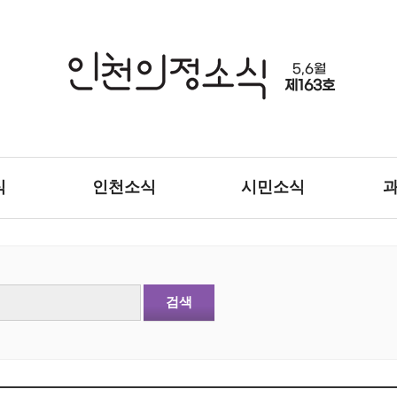
5,6월
제163호
식
인천소식
시민소식