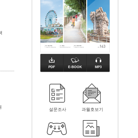
색
PDF
E-BOOK
MP3
원
설문조사
과월호보기