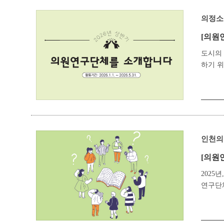
의정소
[의원
도시의
하기 
인천의
[의원
2025
연구단체