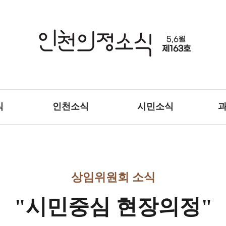
5,6월
제163호
식
인천소식
시민소식
상임위원회 소식
"시민중심 현장의정"