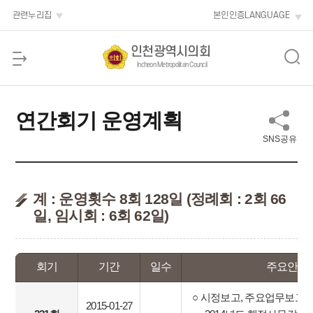
본문 바로가기
관련누리집
본인인증
LANGUAGE
인천광역시의회
Incheon Metropolitan Council
연간회기 운영계획
SNS공유
계 : 운영횟수 8회 128일 (정례회 : 2회 66
일, 임시회 : 6회 62일)
회기
기간
일수
주요안건
○ 시정보고, 주요업무보고
2015-01-27