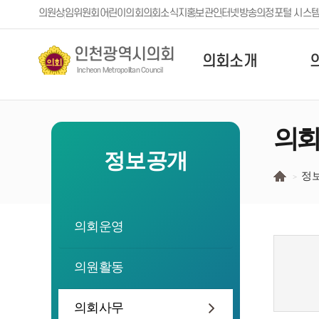
본문 바로가기
의원
상임위원회
어린이의회
의회소식지
홍보관
인터넷방송
의정포털 시스
인천광역시의회
의회소개
Incheon Metropolitan Council
의회
정보공개
정
의회운영
의원활동
의회사무