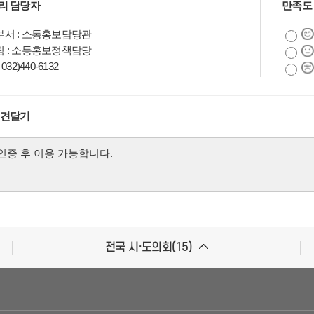
리 담당자
만족도
서 : 소통홍보담당관
 : 소통홍보정책담당
032)440-6132
의견달기
전국 시·도의회(15)