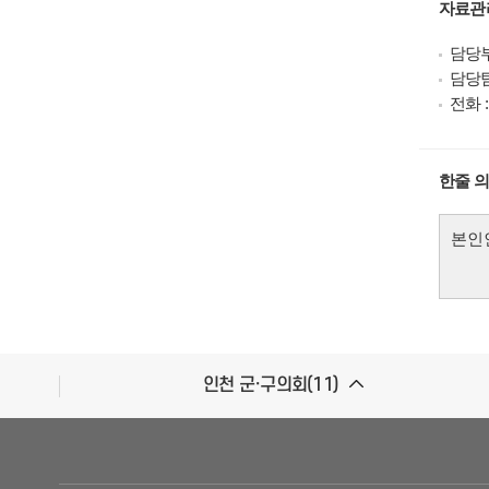
자료관
담당부
담당팀
전화 : 
한줄 
인천 군·구의회(11)