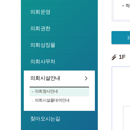
착
의회운영
의회권한
1
의회상징물
1F
의회사무처
의회시설안내
의회청사안내
의회시설물대여안내
찾아오시는길