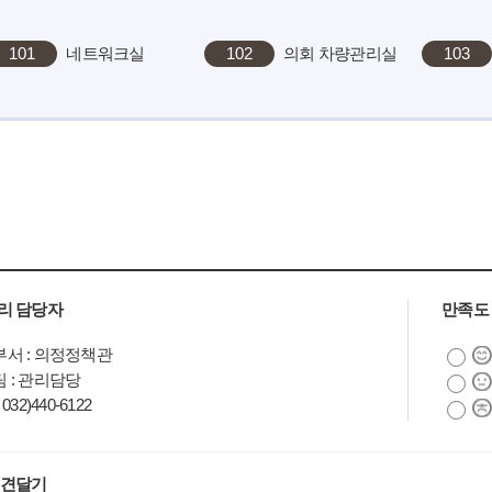
101
네트워크실
102
의회 차량관리실
103
리 담당자
만족도
서 : 의정정책관
 : 관리담당
032)440-6122
의견달기