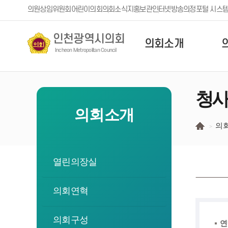
본문 바로가기
의원
상임위원회
어린이의회
의회소식지
홍보관
인터넷방송
의정포털 시스
인천광역시의회
의회소개
Incheon Metropolitan Council
청사
의회소개
의
열린의장실
의회연혁
의회구성
연