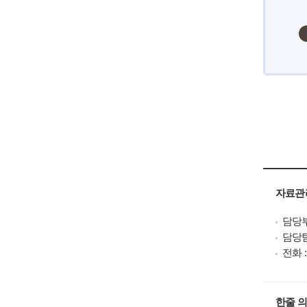
자료관
담당부
담당팀
전화 : 
한줄 