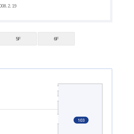
08. 2. 19
5F
6F