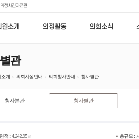
템
의정사진자료관
의원소개
의정활동
의회소식
별관
회소개
의회시설안내
의회청사안내
청사별관
청사본관
청사별관
면적 :
4,242.95㎡
총규모 :
지