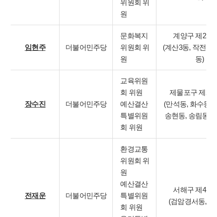
위원회 위
원
문화복지
계양구 제2선
임현주
더불어민주당
위원회 위
(계산3동, 작전1동
원
동)
교육위원
회 위원
제물포구 제2
장수진
더불어민주당
예산결산
(만석동, 화수동, 
특별위원
송현동, 송림동, 
회 위원
환경교통
위원회 위
원
예산결산
서해구 제4선
전재운
더불어민주당
특별위원
(검암경서동, 연
회 위원