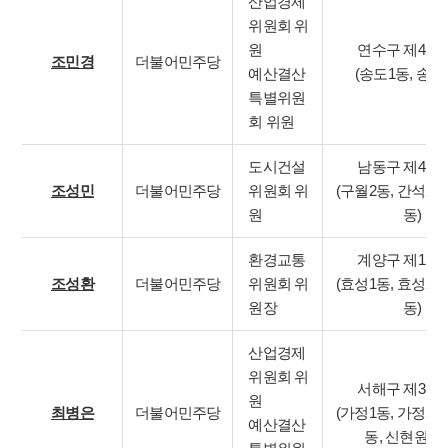
산업경제
위원회 위
원
연수구 제4선
조민경
더불어민주당
예산결산
(송도1동, 송도
특별위원
회 위원
도시건설
남동구 제4선
조성민
더불어민주당
위원회 위
(구월2동, 간석2동
원
동)
환경교통
계양구 제1선
조성환
더불어민주당
위원회 위
(효성1동, 효성2동
원장
동)
산업경제
위원회 위
서해구 제3선
원
최병은
더불어민주당
(가정1동, 가정2동
예산결산
동, 신현원창