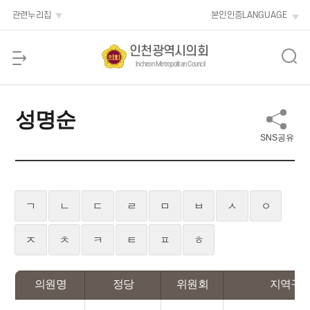
본문 바로가기
관련누리집
본인인증
LANGUAGE
인천광역시의회
Incheon Metropolitan Council
성명순
SNS공유
ㄱ
ㄴ
ㄷ
ㄹ
ㅁ
ㅂ
ㅅ
ㅇ
ㅈ
ㅊ
ㅋ
ㅌ
ㅍ
ㅎ
의원명
정당
위원회
지역구