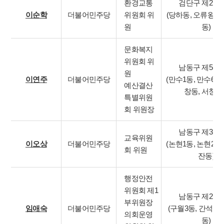
환경교통
검단구 제2선
이순학
더불어민주당
위원회 위
(당하동, 오류왕길
원
동)
문화복지
위원회 위
남동구 제5선
원
이연주
더불어민주당
(만수1동, 만수6동
예산결산
창동, 서창2동
특별위원
회 위원장
남동구 제3선
교육위원
이오상
더불어민주당
(논현1동, 논현2동
회 위원
잔동)
행정안전
위원회 제1
남동구 제2선
부위원장
임애숙
더불어민주당
(구월3동, 간석1동
의회운영
동)