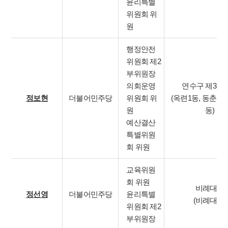
윤리특별
위원회 위
원
행정안전
위원회 제2
부위원장
의회운영
연수구 제3선
정보현
더불어민주당
위원회 위
(옥련1동, 동춘1동
원
동)
예산결산
특별위원
회 위원
교육위원
회 위원
비례대표
정선영
더불어민주당
윤리특별
(비례대표)
위원회 제2
부위원장