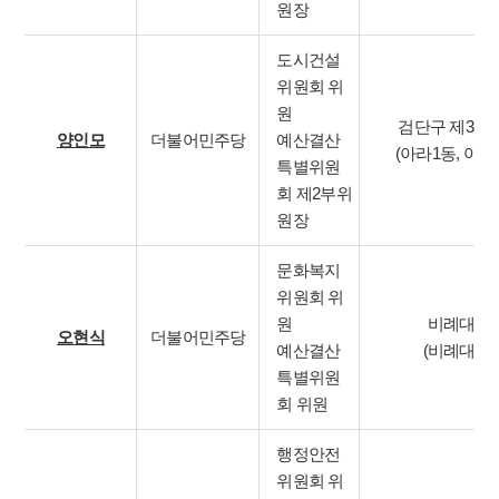
원장
도시건설
위원회 위
원
검단구 제3선
양인모
더불어민주당
예산결산
(아라1동, 아라
특별위원
회 제2부위
원장
문화복지
위원회 위
원
비례대표
오현식
더불어민주당
예산결산
(비례대표)
특별위원
회 위원
행정안전
위원회 위