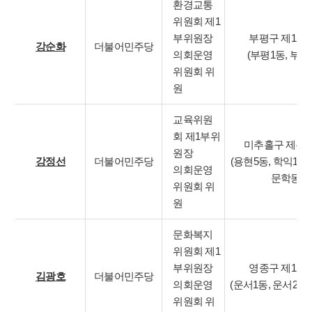
환경교통
위원회 제1
부위원장
부평구 제1선
강순화
더불어민주당
의회운영
(부평1동, 부평
위원회 위
원
교육위원
회 제1부위
미추홀구 제4
원장
강정선
더불어민주당
(용현5동, 학익1동,
의회운영
문학동)
위원회 위
원
문화복지
위원회 제1
부위원장
영종구 제1선
김광호
더불어민주당
의회운영
(운서1동, 운서2동,
위원회 위