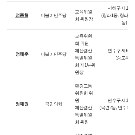
서해구 제1선
교육위원
정종혁
더불어민주당
(청라1동, 청라2동
회 위원장
동)
교육위원
회 위원
예산결산
연수구 제6선
정채훈
더불어민주당
특별위원
(송도4동)
회 제1부위
원장
환경교통
위원회 위
원
연수구 제1선
정해권
국민의힘
예산결산
(옥련2동, 연수1동,
특별위원
회 위원