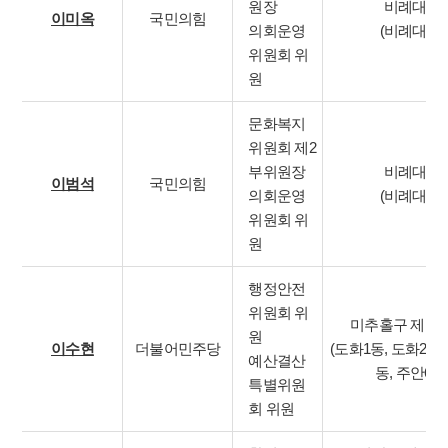
원장
비례대표
이미옥
국민의힘
의회운영
(비례대표)
위원회 위
원
문화복지
위원회 제2
부위원장
비례대표
이범석
국민의힘
의회운영
(비례대표)
위원회 위
원
행정안전
위원회 위
미추홀구 제1
원
이수현
더불어민주당
(도화1동, 도화2·3
예산결산
동, 주안6동
특별위원
회 위원