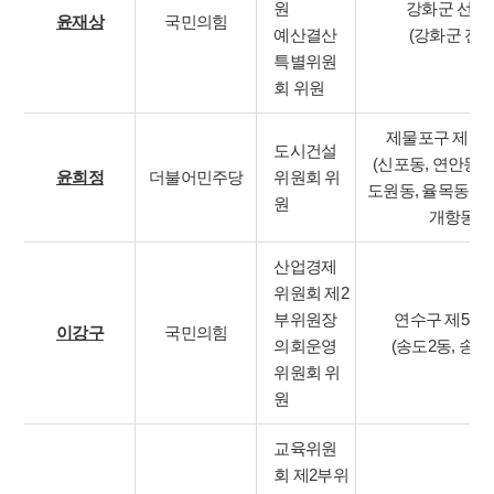
원
강화군 선거
윤재상
국민의힘
예산결산
(강화군 전체
특별위원
회 위원
제물포구 제1
도시건설
(신포동, 연안동, 
윤희정
더불어민주당
위원회 위
도원동, 율목동, 
원
개항동)
산업경제
위원회 제2
부위원장
연수구 제5선
이강구
국민의힘
의회운영
(송도2동, 송도
위원회 위
원
교육위원
회 제2부위