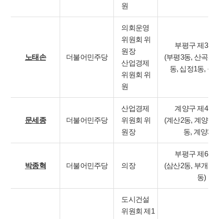
원
의회운영
위원회 위
부평구 제3선
원장
노태손
더불어민주당
(부평3동, 산곡3동
산업경제
동, 십정1동, 십
위원회 위
원
산업경제
계양구 제4선
문세종
더불어민주당
위원회 위
(계산2동, 계양1동
원장
동, 계양3동
부평구 제6선
박종혁
더불어민주당
의장
(삼산2동, 부개2동
동)
도시건설
위원회 제1