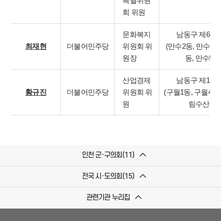
특별위원
회 위원
문화복지
남동구 제6선
최재현
더불어민주당
위원회 위
(만수2동, 만수3동
원장
동, 만수5동
산업경제
남동구 제1선
황규진
더불어민주당
위원회 위
(구월1동, 구월4동
원
림수산동)
인천 군·구의회(11)
전국 시·도의회(15)
관련기관 누리집