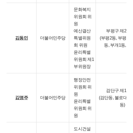
문화복지
위원회 위
원
예산결산
부평구 제2선
김동민
더불어민주당
특별위원
(부평2동, 부평5동
회 위원
동, 부개1동, 일
윤리특별
위원회 제1
부위원장
행정안전
위원회 위
검단구 제1선
원
김명주
더불어민주당
(검단동, 불로대곡
윤리특별
동)
위원회 위
원
도시건설