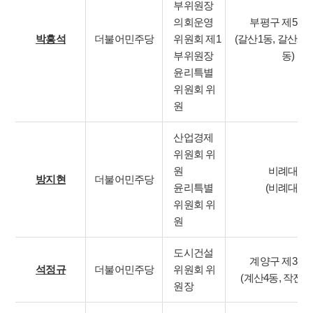
부위원장
의회운영
부평구 제5선
박흥석
더불어민주당
위원회 제1
(갈산1동, 갈산2동
부위원장
동)
윤리특별
위원회 위
원
산업경제
위원회 위
원
비례대표
방지현
더불어민주당
윤리특별
(비례대표)
위원회 위
원
도시건설
계양구 제3선
석정규
더불어민주당
위원회 위
(계산4동, 작전
원장