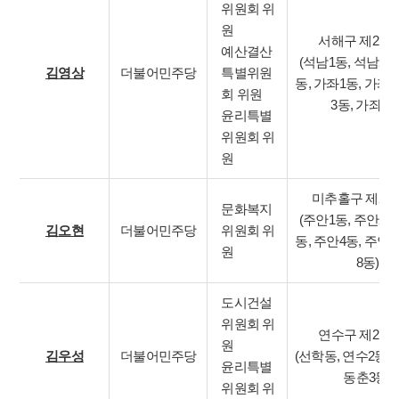
위원회 위
원
서해구 제2선
예산결산
(석남1동, 석남2동
김영상
더불어민주당
특별위원
동, 가좌1동, 가좌2
회 위원
3동, 가좌4동
윤리특별
위원회 위
원
미추홀구 제2
문화복지
(주안1동, 주안2동
김오현
더불어민주당
위원회 위
동, 주안4동, 주안7
원
8동)
도시건설
위원회 위
연수구 제2선
원
김우성
더불어민주당
(선학동, 연수2동, 
윤리특별
동춘3동)
위원회 위