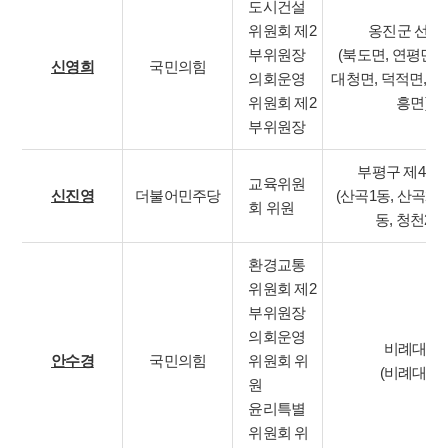
도시건설
위원회 제2
옹진군 선거
부위원장
(북도면, 연평면, 
신영희
국민의힘
의회운영
대청면, 덕적면, 자
위원회 제2
흥면)
부위원장
부평구 제4선
교육위원
신진영
더불어민주당
(산곡1동, 산곡2동
회 위원
동, 청천2동
환경교통
위원회 제2
부위원장
의회운영
비례대표
안수경
국민의힘
위원회 위
(비례대표)
원
윤리특별
위원회 위