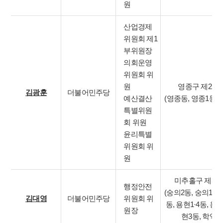
원
산업경제
위원회 제1
부위원장
의회운영
위원회 위
원
영종구 제2선
김광훈
더불어민주당
예산결산
(영종동, 영종1동, 
특별위원
회 위원
윤리특별
위원회 위
원
미추홀구 제3
행정안전
(숭의2동, 숭의1·3
김대영
더불어민주당
위원회 위
동, 용현1·4동, 용현
원장
현3동, 학익2