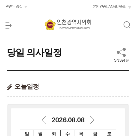
본문 바로가기
관련누리집
본인인증
LANGUAGE
인천광역시의회
Incheon Metropolitan Council
당일 의사일정
SNS공유
오늘일정
2026.08.08
일
월
화
수
목
금
토