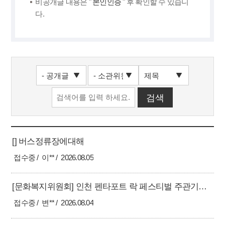
비공개글 내용은 "
본인인증
" 후 확인할 수 있습니
다.
[] 버스정류장에대해
접수중
이**
2026.08.05
[문화복지위원회] 인천 펜타포트 락 페스티벌 주관기관 관리부실 규명 및 지방의회 행정사무감사 적극 추진 촉구의 건
접수중
변**
2026.08.04