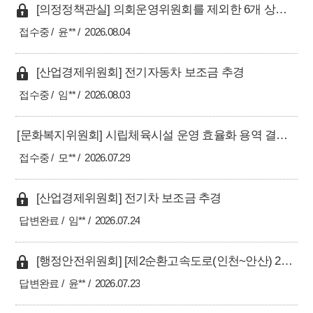
[의정정책관실] 의회운영위원회를 제외한 6개 상임위원회의 2026년 공무국외출장 계획 철회 건의
접수중
윤**
2026.08.04
[산업경제위원회] 전기자동차 보조금 추경
접수중
임**
2026.08.03
[문화복지위원회] 시립체육시설 운영 효율화 용역 결과에 따른 남동경기장 주차 정상화 및 인프라 구축 촉구
접수중
모**
2026.07.29
[산업경제위원회] 전기차 보조금 추경
답변완료
임**
2026.07.24
[행정안전위원회] [제2순환고속도로(인천~안산) 2구간 골든하버 통과안 관련] 외부 전문가 영입 및 전담 TF 설립 건의
답변완료
윤**
2026.07.23