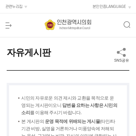
본문 바로가기
관련누리집
본인인증
LANGUAGE
인천광역시의회
Incheon Metropolitan Council
자유게시판
SNS공유
시민의 자유로운 의견 제시와 교환을 목적으로 운
영되는 게시판이오니
답변을 요하는 사항은 시민의
소리
를 이용해 주시기 바랍니다.
본 게시판의
운영 목적에 위배되는 게시물
(타인/타
기관 비방, 실명을 거론하거나 미풍양속에 저해되
는 욕설, 근거없는 비판, 자신의 이익에 국한되는 사