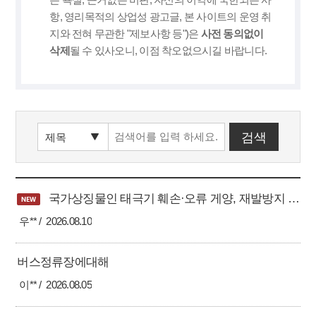
항, 영리목적의 상업성 광고글, 본 사이트의 운영 취
지와 전혀 무관한 "제보사항 등")은
사전 동의없이
삭제
될 수 있사오니, 이점 착오없으시길 바랍니다.
국가상징물인 태극기 훼손·오류 게양, 재발방지 대책을 즉각 마련하십시오」
우**
2026.08.10
버스정류장에대해
이**
2026.08.05