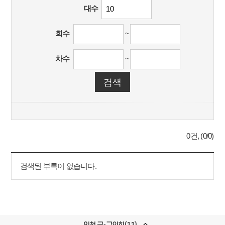
대수
회수
~
차수
~
0건, (0/0)
검색된 부록이 없습니다.