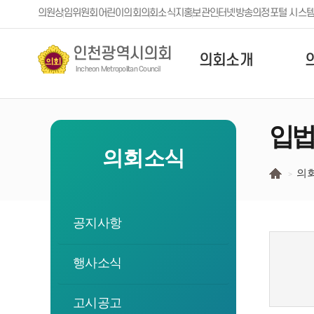
본문 바로가기
의원
상임위원회
어린이의회
의회소식지
홍보관
인터넷방송
의정포털 시스
인천광역시의회
의회소개
Incheon Metropolitan Council
입법
의회소식
의
공지사항
행사소식
고시공고