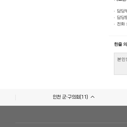
담당부
담당팀
전
한줄 
인천 군·구의회(11)