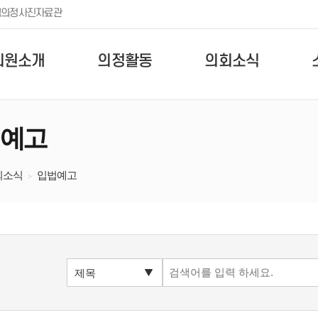
템
의정사진자료관
의원소개
의정활동
의회소식
예고
회소식
입법예고