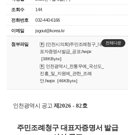
조회수
144
전화번호
032-440-6166
이메일
jsgout@korea.kr
전체다운
첨부파일
(인천시의회)주민조례청구_대
표자증명서발급_공표.hwpx
[38KByte]
인천광역시_전통무예_국선도_
진흥_및_지원에_관한_조례
안.hwpx
[46KByte]
인천광역시 공고
제
2026 - 82
호
주민조례청구 대표자증명서 발급