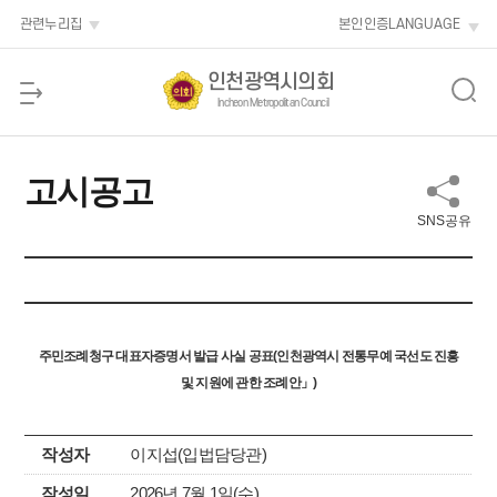
본문 바로가기
관련누리집
본인인증
LANGUAGE
인천광역시의회
Incheon Metropolitan Council
고시공고
SNS공유
주민조례청구 대표자증명서 발급 사실 공표(인천광역시 전통무예 국선도 진흥
및 지원에 관한 조례안」)
작성자
이지섭(입법담당관)
작성일
2026년 7월 1일(수)