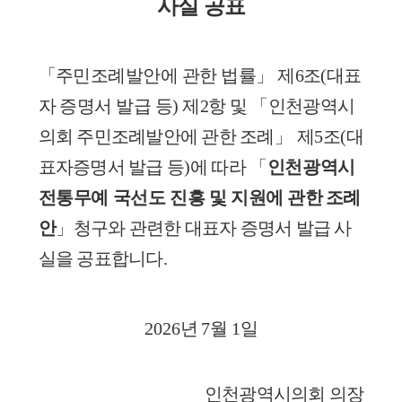
사실 공표
「
주민조례발안에 관한 법률
」
제
6
조
(
대표
자 증명서 발급 등
)
제
2
항 및
「
인천광역시
의회 주민조례발안에 관한 조례
」
제
5
조
(
대
표자증명서
발급 등
)
에 따라
「
인천광역시
전통무예 국선도 진흥 및 지원에 관한
조례
안
」
청구와 관련한 대표자 증명서 발급 사
실을 공표합니다
.
2026
년
7
월
1
일
인천광역시의회 의장