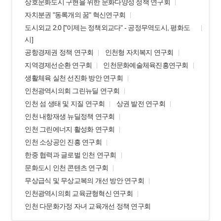
상호문화도시 구현을 위한 문화다양성 정책 연구회
자치분권 "동록개의 꿈" 혁신연구회
도시외교 2.0 ["이제는 정책외교다" - 공정무역도시, 평화도
시]
공항경제권 정책 연구회
인천형 자치복지 연구회
지역경제선순환 연구회
인천문화예술체육진흥연구회
생활체육 실천 선진화 방안 연구회
인천광역시의회 그린뉴딜 연구회
인천 섬 생태 및 지질 연구회
상권 발전 연구회
인천 내항재생 뉴딜정책 연구회
인천 그린에너지 활성화 연구회
인천 소상공인 진흥 연구회
한중 협력과 글로벌 인천 연구회
문화도시 인천 콘텐츠 연구회
무상급식 및 무상교복의 개선 방안 연구회
인천광역시의회 교육균형혁신 연구회
인천 다문화가정 자녀 교육개선 정책 연구회