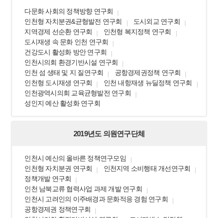
다문화 사회의 정책방향 연구회
인천형 자치분권&균형발전 연구회
도시외교 연구회
지역경제 선순환 연구회
인천형 복지정책 연구회
도시재생 속 문화 인천 연구회
건강도시 활성화 방안 연구회
인천시의회 환경기반시설 연구회
인천 섬 생태 및 지 질연구회
공항경제권정책 연구회
인천형 도시재생 연구회
인천 내항재생 뉴딜정책 연구회
인천광역시의회 교육균형발전 연구회
성인지 예산 활성화 연구회
2019년도 의원연구단체
인천시 예산의 올바른 정책연구모임
인천형 자치분권 연구회
인천지역 소비행태 개선연구회
정책개발 연구회
인천 남북교류 협력사업 과제 개발 연구회
인천시 고려인의 이주배경과 문화적응 경험 연구회
공항경제권 정책연구회