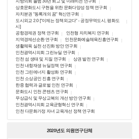
지방의회 출범 30년 회고 및 미래비전 연구회
상호문화도시 구현을 위한 문화다양성 정책 연구회
자치분권 "동록개의 꿈" 혁신연구회
도시외교 2.0 ["이제는 정책외교다" - 공정무역도시, 평화도
시]
공항경제권 정책 연구회
인천형 자치복지 연구회
지역경제선순환 연구회
인천문화예술체육진흥연구회
생활체육 실천 선진화 방안 연구회
인천광역시의회 그린뉴딜 연구회
인천 섬 생태 및 지질 연구회
상권 발전 연구회
인천 내항재생 뉴딜정책 연구회
인천 그린에너지 활성화 연구회
인천 소상공인 진흥 연구회
한중 협력과 글로벌 인천 연구회
문화도시 인천 콘텐츠 연구회
무상급식 및 무상교복의 개선 방안 연구회
인천광역시의회 교육균형혁신 연구회
인천 다문화가정 자녀 교육개선 정책 연구회
2020년도 의원연구단체