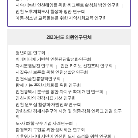
지속가능한 인천해양을 위한 씨그랜트 활성화 방안 연구회
인천 노후계획도시 활성화 방안 연구회
아동·청소년 교육돌봄을 위한 지역사회교육 연구회
2023년도 의원연구단체
청년이음 연구회
빅데이터에 기반한 인천관광활성화연구회
자치분권발전 연구회
인천 카지노 선진조례 연구회
지질유산 보존을 위한 인천섬발전연구회
인천식품진흥정책연구회
함께 가는 주민자치회를 위한 연구회
인천광역시 분구를 통한 자치구 확대 개편 연구회
인천시민의 건강지표 개선 연구회
인천 원도심 활성화 개발전략 연구회
강화남단 경제자유구역 지정 및 영종-강화 연륙교 연결 연구
회
노·사 화합 우수기업 사례연구회
환경복지 구현을 위한 생태하천 연구회
기후위기시대 시민이 안전한 도시 조성을 위한 연구회