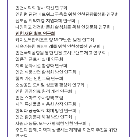
인천시의회 청사 혁신 연구회
인천형 관광 네트워크 구축을 위한 인천관광활성화 연구회
원도심 취약계층 지원과제 연구회
다양하고 건전한 문화 활성화를 위한 인천문화 연구회
인천 재원 확보 연구회
카지노복합리조트 및 MICE산업 발전 연구회
지속가능한 해양미래를 위한 인천섬발전 연구회
인천국제공항을 통한 인천 도시브랜드 제고 연구회
일용직 근로자 실태 연구회
지역 문화시설 활성화 연구회
인천 식품산업 활성화 방안 연구회
함께 가는 인천교육 연구회
소상공인 모바일 상품권 활성화 연구회
인천 공공의료 환경 개선 연구회
인천 스마트 주차정책 포럼
지역 특산물을 이용한 창작 연구회
한의과 공공의료 확대 방안 연구회
인천 환경문제 해결 방안 연구회
사람과 동물, 모두가 행복한 인천 연구회
주민과 함께, 지역과 상생하는 재개발·재건축 추진을 위한
연구회