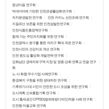
청년이음 연구회
빅데이터에 기반한 인천관광활성화연구회
자치분권발전 연구회
인천 카지노 선진조례 연구회
지질유산 보존을 위한 인천섬발전연구회
인천식품진흥정책연구회
함께 가는 주민자치회를 위한 연구회
인천광역시 분구를 통한 자치구 확대 개편 연구회
인천시민의 건강지표 개선 연구회
인천 원도심 활성화 개발전략 연구회
강화남단 경제자유구역 지정 및 영종-강화 연륙교 연결 연구
회
노·사 화합 우수기업 사례연구회
환경복지 구현을 위한 생태하천 연구회
기후위기시대 시민이 안전한 도시 조성을 위한 연구회
도시계획 신속통합기획 연구회
도시 틈새공간 CPTED(범죄예방디자인)적용 사례 연구회
인천형 마을교육 연구회