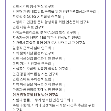
인천시의회 청사 혁신 연구회
인천형 관광 네트워크 구축을 위한 인천관광활성화 연구회
원도심 취약계층 지원과제 연구회
다양하고 건전한 문화 활성화를 위한 인천문화 연구회
인천 재원 확보 연구회
카지노복합리조트 및 MICE산업 발전 연구회
지속가능한 해양미래를 위한 인천섬발전 연구회
인천국제공항을 통한 인천 도시브랜드 제고 연구회
일용직 근로자 실태 연구회
지역 문화시설 활성화 연구회
인천 식품산업 활성화 방안 연구회
함께 가는 인천교육 연구회
소상공인 모바일 상품권 활성화 연구회
인천 공공의료 환경 개선 연구회
인천 스마트 주차정책 포럼
지역 특산물을 이용한 창작 연구회
한의과 공공의료 확대 방안 연구회
인천 환경문제 해결 방안 연구회
사람과 동물, 모두가 행복한 인천 연구회
주민과 함께, 지역과 상생하는 재개발·재건축 추진을 위한
연구회