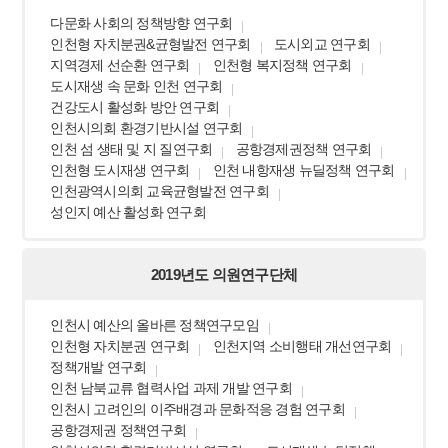
다문화 사회의 정책방향 연구회
인천형 자치분권&균형발전 연구회
도시외교 연구회
지역경제 선순환 연구회
인천형 복지정책 연구회
도시재생 속 문화 인천 연구회
건강도시 활성화 방안 연구회
인천시의회 환경기반시설 연구회
인천 섬 생태 및 지 질연구회
공항경제권정책 연구회
인천형 도시재생 연구회
인천 내항재생 뉴딜정책 연구회
인천광역시의회 교육균형발전 연구회
성인지 예산 활성화 연구회
2019년도 의원연구단체
인천시 예산의 올바른 정책연구모임
인천형 자치분권 연구회
인천지역 소비행태 개선연구회
정책개발 연구회
인천 남북교류 협력사업 과제 개발 연구회
인천시 고려인의 이주배경과 문화적응 경험 연구회
공항경제권 정책연구회