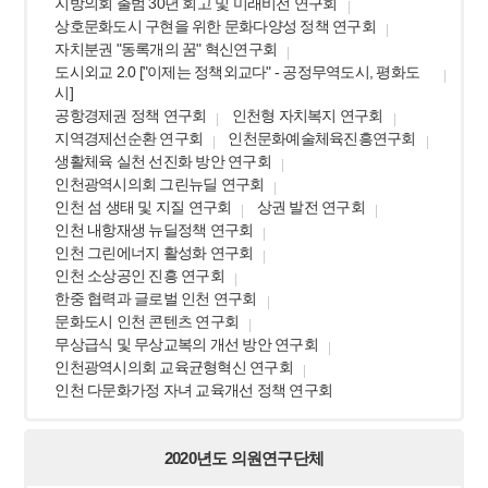
지방의회 출범 30년 회고 및 미래비전 연구회
상호문화도시 구현을 위한 문화다양성 정책 연구회
자치분권 "동록개의 꿈" 혁신연구회
도시외교 2.0 ["이제는 정책외교다" - 공정무역도시, 평화도
시]
공항경제권 정책 연구회
인천형 자치복지 연구회
지역경제선순환 연구회
인천문화예술체육진흥연구회
생활체육 실천 선진화 방안 연구회
인천광역시의회 그린뉴딜 연구회
인천 섬 생태 및 지질 연구회
상권 발전 연구회
인천 내항재생 뉴딜정책 연구회
인천 그린에너지 활성화 연구회
인천 소상공인 진흥 연구회
한중 협력과 글로벌 인천 연구회
문화도시 인천 콘텐츠 연구회
무상급식 및 무상교복의 개선 방안 연구회
인천광역시의회 교육균형혁신 연구회
인천 다문화가정 자녀 교육개선 정책 연구회
2020년도 의원연구단체