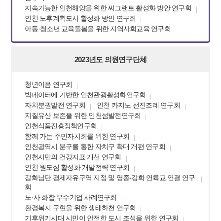
지속가능한 인천해양을 위한 씨그랜트 활성화 방안 연구회
인천 노후계획도시 활성화 방안 연구회
아동·청소년 교육돌봄을 위한 지역사회교육 연구회
2023년도 의원연구단체
청년이음 연구회
빅데이터에 기반한 인천관광활성화연구회
자치분권발전 연구회
인천 카지노 선진조례 연구회
지질유산 보존을 위한 인천섬발전연구회
인천식품진흥정책연구회
함께 가는 주민자치회를 위한 연구회
인천광역시 분구를 통한 자치구 확대 개편 연구회
인천시민의 건강지표 개선 연구회
인천 원도심 활성화 개발전략 연구회
강화남단 경제자유구역 지정 및 영종-강화 연륙교 연결 연구
회
노·사 화합 우수기업 사례연구회
환경복지 구현을 위한 생태하천 연구회
기후위기시대 시민이 안전한 도시 조성을 위한 연구회