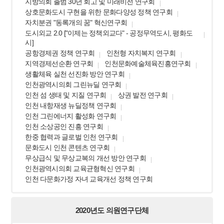
지방의회 출범 30년 회고 및 미래비전 연구회
상호문화도시 구현을 위한 문화다양성 정책 연구회
자치분권 "동록개의 꿈" 혁신연구회
도시외교 2.0 ["이제는 정책외교다" - 공정무역도시, 평화도
시]
공항경제권 정책 연구회
인천형 자치복지 연구회
지역경제선순환 연구회
인천문화예술체육진흥연구회
생활체육 실천 선진화 방안 연구회
인천광역시의회 그린뉴딜 연구회
인천 섬 생태 및 지질 연구회
상권 발전 연구회
인천 내항재생 뉴딜정책 연구회
인천 그린에너지 활성화 연구회
인천 소상공인 진흥 연구회
한중 협력과 글로벌 인천 연구회
문화도시 인천 콘텐츠 연구회
무상급식 및 무상교복의 개선 방안 연구회
인천광역시의회 교육균형혁신 연구회
인천 다문화가정 자녀 교육개선 정책 연구회
2020년도 의원연구단체