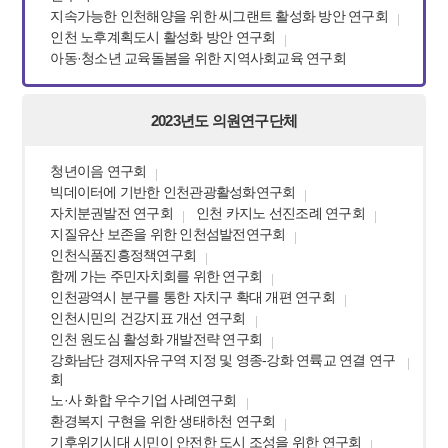
지속가능한 인천해양을 위한 씨그랜트 활성화 방안 연구회
인천 노후계획도시 활성화 방안 연구회
아동·청소년 교육돌봄을 위한 지역사회교육 연구회
2023년도 의원연구단체
청년이음 연구회
빅데이터에 기반한 인천관광활성화연구회
자치분권발전 연구회
인천 카지노 선진조례 연구회
지질유산 보존을 위한 인천섬발전연구회
인천식품진흥정책연구회
함께 가는 주민자치회를 위한 연구회
인천광역시 분구를 통한 자치구 확대 개편 연구회
인천시민의 건강지표 개선 연구회
인천 원도심 활성화 개발전략 연구회
강화남단 경제자유구역 지정 및 영종-강화 연륙교 연결 연구
회
노·사 화합 우수기업 사례연구회
환경복지 구현을 위한 생태하천 연구회
기후위기시대 시민이 안전한 도시 조성을 위한 연구회