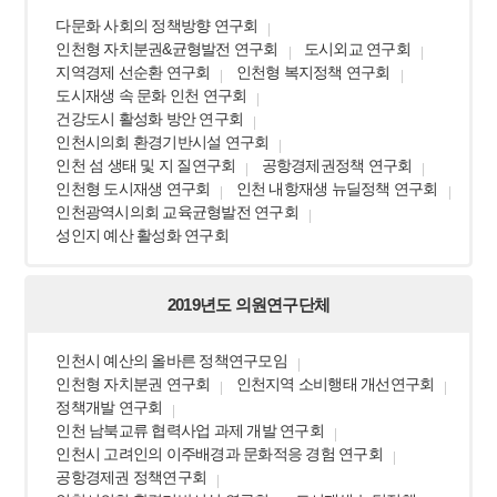
다문화 사회의 정책방향 연구회
인천형 자치분권&균형발전 연구회
도시외교 연구회
지역경제 선순환 연구회
인천형 복지정책 연구회
도시재생 속 문화 인천 연구회
건강도시 활성화 방안 연구회
인천시의회 환경기반시설 연구회
인천 섬 생태 및 지 질연구회
공항경제권정책 연구회
인천형 도시재생 연구회
인천 내항재생 뉴딜정책 연구회
인천광역시의회 교육균형발전 연구회
성인지 예산 활성화 연구회
2019년도 의원연구단체
인천시 예산의 올바른 정책연구모임
인천형 자치분권 연구회
인천지역 소비행태 개선연구회
정책개발 연구회
인천 남북교류 협력사업 과제 개발 연구회
인천시 고려인의 이주배경과 문화적응 경험 연구회
공항경제권 정책연구회