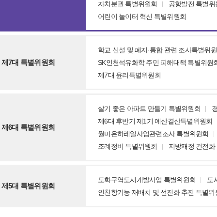
자치분권 특별위원회
공항발전 특별위
어린이 놀이터 혁신 특별위원회
학교 신설 및 폐지·통합 관련 조사특별위
제7대 특별위원회
SK인천석유화학 주민 피해대책 특별위원
제7대 윤리특별위원회
살기 좋은 아파트 만들기 특별위원회
제6대 후반기 제1기 예산결산특별위원회
제6대 특별위원회
월미은하레일사업관련조사 특별위원회
조례정비 특별위원회
지방재정 건전화
도화구역도시개발사업 특별위원회
도
제5대 특별위원회
인천항기능 재배치 및 선진화 추진 특별위