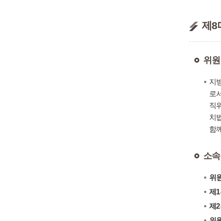
제8
위원
지방
로서
직위
치법
함께
소속
위원
제1
제2
위원