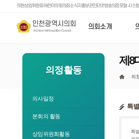
본문 바로가기
의원
상임위원회
어린이의회
의회소식지
홍보관
인터넷방송
의정포털 시스
인천광역시의회
의회소개
Incheon Metropolitan Council
제8
의정활동
의
의사일정
특별
본회의 활동
특별
상임위원회활동
위원