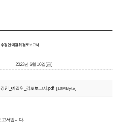
회 추경안 예결위 검토보고서
2023년 6월 16일(금)
경안_예결위_검토보고서.pdf
[19MByte]
보고서입니다.