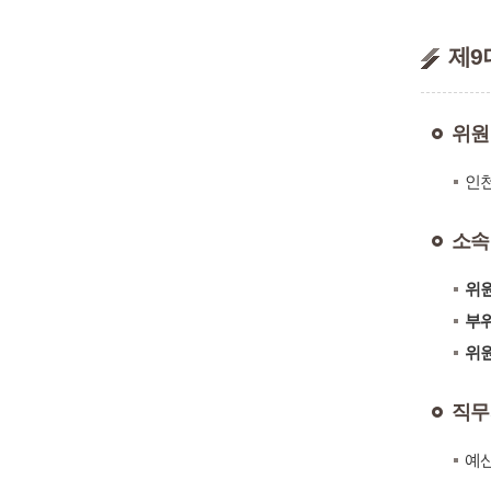
제9
위원
인천
소속
위원
부위
위원
직무
예산