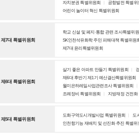
자치분권 특별위원회
공항발전 특별위
어린이 놀이터 혁신 특별위원회
학교 신설 및 폐지·통합 관련 조사특별위
제7대 특별위원회
SK인천석유화학 주민 피해대책 특별위원
제7대 윤리특별위원회
살기 좋은 아파트 만들기 특별위원회
제6대 후반기 제1기 예산결산특별위원회
제6대 특별위원회
월미은하레일사업관련조사 특별위원회
조례정비 특별위원회
지방재정 건전화
도화구역도시개발사업 특별위원회
도
제5대 특별위원회
인천항기능 재배치 및 선진화 추진 특별위