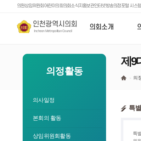
본문 바로가기
의원
상임위원회
어린이의회
의회소식지
홍보관
인터넷방송
의정포털 시스
인천광역시의회
의회소개
Incheon Metropolitan Council
제9
의정활동
의
의사일정
특별
본회의 활동
특별
상임위원회활동
위원