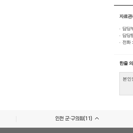
자료관
담당부
담당
전화 : 
한줄 
인천 군·구의회(11)